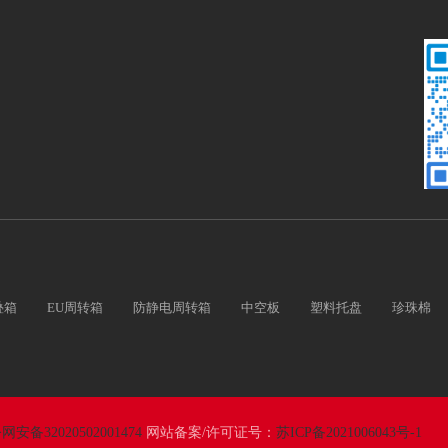
叠箱
EU周转箱
防静电周转箱
中空板
塑料托盘
珍珠棉
网安备32020502001474
网站备案/许可证号：
苏ICP备2021006043号-1