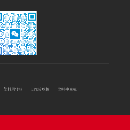
塑料周转箱
EPE珍珠棉
塑料中空板